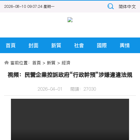
简体中文
2026-08-10 09:07:24 星期一
首頁
封面
新質
社會
國際
輿情
當前位置：
首頁
>
新質
>
經濟
視頻：民營企業控訴政府“行政幹預”涉嫌違違法規
2026-04-01
閱讀：
27030