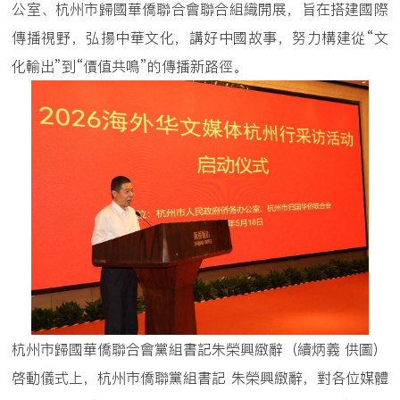
公室、杭州市歸國華僑聯合會聯合組織開展，旨在搭建國際
傳播視野，弘揚中華文化，講好中國故事，努力構建從“文
化輸出”到“價值共鳴”的傳播新路徑。
杭州市歸國華僑聯合會黨組書記朱榮興緻辭（續炳義 供圖）
啓動儀式上，杭州市僑聯黨組書記 朱榮興緻辭，對各位媒體