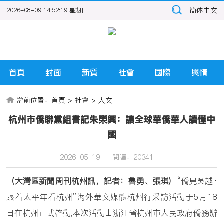
简体中文
2026-08-09 14:52:20 星期日
首頁
封面
新質
社會
國際
輿情
當前位置：
首頁
>
社會
>
人文
杭州市僑聯黨組書記朱榮興：讓全球華僑華人讀懂中
國
2026-05-19
閱讀：
20341
（大灣區新聞周刊杭州訊，記者：魯勇、張琪）
“僑見吳越·
跟着太平年看杭州”海外華文媒體杭州行采訪活動于5月18
日在杭州正式啓動,本次活動由浙江省杭州市人民政府僑務辦