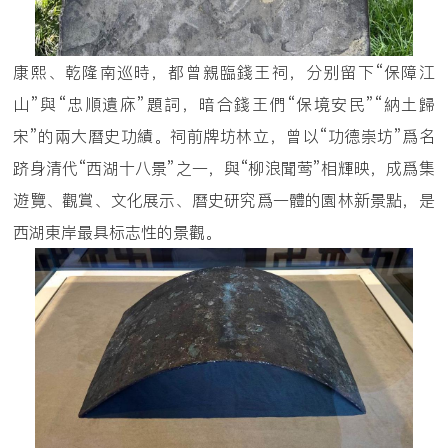
康熙、乾隆南巡時，都曾親臨錢王祠，分别留下“保障江
山”與“忠順遺庥”題詞，暗合錢王們“保境安民”“納土歸
宋”的兩大曆史功績。祠前牌坊林立，曾以“功德崇坊”爲名
跻身清代“西湖十八景”之一，與“柳浪聞莺”相輝映，成爲集
遊覽、觀賞、文化展示、曆史研究爲一體的園林新景點，是
西湖東岸最具标志性的景觀。