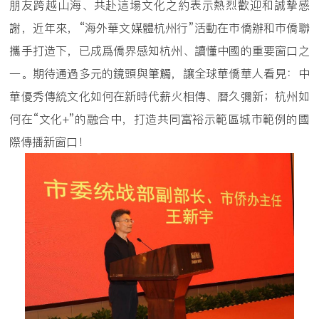
朋友跨越山海、共赴這場文化之約表示熱烈歡迎和誠摯感
謝，近年來，“海外華文媒體杭州行”活動在市僑辦和市僑聯
攜手打造下，已成爲僑界感知杭州、讀懂中國的重要窗口之
一。期待通過多元的鏡頭與筆觸，讓全球華僑華人看見：中
華優秀傳統文化如何在新時代薪火相傳、曆久彌新；杭州如
何在“文化+”的融合中，打造共同富裕示範區城市範例的國
際傳播新窗口！