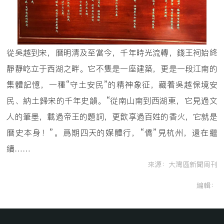
從吳越到宋，曆明清及至當今，千年時光流轉，錢王祠始終
靜靜屹立于西湖之畔。它不隻是一座建築，更是一段江南的
集體記憶，一種“守土安民”的精神象征，藏着吳越保境安
民、納土歸宋的千年史韻。“從南山南到西湖東，它見過文
人的筆墨，載過帝王的題詞，更歆享過百姓的香火，它就是
曆史本身！”。爲期四天的媒體行，“僑”見杭州，還在繼
續……
來源：大灣區新聞周刊
編輯：