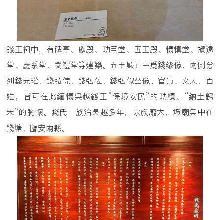
錢王祠中，有碑亭、獻殿、功臣堂、五王殿、懷慎堂、攬遠
堂、慶系堂、閱禮堂等建築。五王殿正中爲錢缪像，兩側分
列錢元瓘、錢弘倧、錢弘佐、錢弘俶坐像。官員、文人、百
姓，皆可在此緬懷吳越錢王“保境安民”的功績、“納土歸
宋”的胸懷。錢氏一族治吳越多年，宗族龐大，墳廟集中在
錢塘、臨安兩縣。