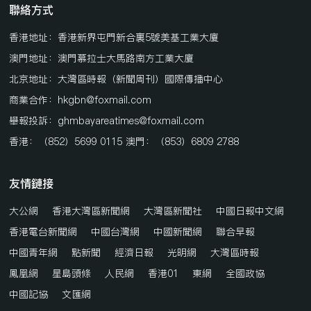
聯絡方式
香港地址：香港新界屯門新合裏5號美基工業大廈
澳門地址：澳門慕拉士大馬路南方工業大廈
北京地址：大灣區時報（新聞周刊）國際傳播中心
商業合作：hkgbn@foxmail.com
舉報投訴：ghmbayareatimes@foxmail.com
香港：（852）5699 0115 澳門：（853）6809 2788
友情鏈接
大公網
香港大灣區新聞網
大灣區新聞社
中國日報中文網
香港電台新聞網
中國台灣網
中國新聞網
聯合早報
中國青年網
點新聞
經濟日報
光明網
大灣區時報
鳳凰網
星島頭條
人民網
香港01
東網
全國政協
中國記協
文匯網