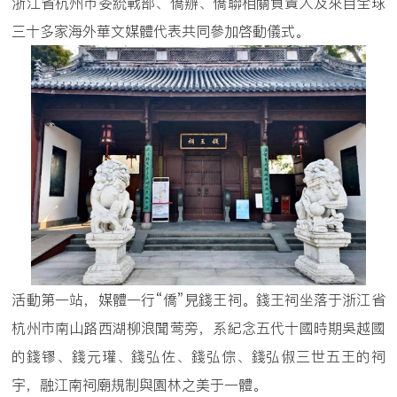
浙江省杭州市委統戰部、僑辦、僑聯相關負責人及來自全球
三十多家海外華文媒體代表共同參加啓動儀式。
活動第一站，媒體一行“僑”見錢王祠。錢王祠坐落于浙江省
杭州市南山路西湖柳浪聞莺旁，系紀念五代十國時期吳越國
的錢镠、錢元瓘、錢弘佐、錢弘倧、錢弘俶三世五王的祠
宇，融江南祠廟規制與園林之美于一體。