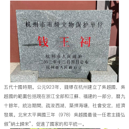
五代十國時期。公元923年，錢镠在杭州建立了吳越國，吳
越國的範圍包括現在浙江全部和江蘇、福建的一部分，曆九
十餘年，統治期間，疏浚西湖，築捍海塘，社會安定，經濟
發展。北宋太平興國三年（978）吳越國最後一任君主錢弘
俶“納土歸宋”，促進了國家的和平統一。