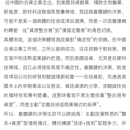
從中國的合資企業走出，到美國投資創業，橫跨生物醫藥、
新能源、新材料這幾個高壁壘領域，我認爲最關鍵的決策，
可能不是某一個具體的技術或項目選擇，而是一次底層邏輯
的轉變：從“資源整合者”到“價值定義者”的角色切換。
具體來說，這個決策體現爲放棄對“确定性”的依賴。在中國
合資企業工作時，之所以能夠成功，往往依賴于對政策、穩
定客戶和成熟産業鏈的把握。而到美國投資，尤其是在硬科
技領域，自己必須接受高度不确定性。最關鍵的決策，就是
将項目公司的研發和驗證環節前置——在投資前，先通過美
國本土的早期基金以及朋友、資訊資源的分享，來驗證技術
的獨特性和專利壁壘。這意味着我不再主要依靠“整合現有
資源”，而是主動“定義技術或商業模式的标準”。
所以，最關鍵的決策也許可以總結爲：主動放棄熟悉的“關
系+資源”型增長模式，轉向構建“技術+規則”型競争力，并