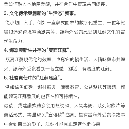
業如何融入本地産業鏈，并在合作中實現共同成長。
3.
文化傳承與創新的
“
生活态
”
叙事。
從小切口入手，例如一座蘇式園林的數字化重生、一位年輕
繡娘通過跨境電商創業等，讓海外受衆感受到江蘇文化的當
代生命力。
4.
鄉愁與新生并存的
“
雙面江蘇
”
。
既寫江蘇現代化的效率，也寫它的慢生活、人情味與市井煙
火，讓海外受衆看到一個立體、鮮活、有溫度的江蘇。
5.
社會責任中的
“
江蘇溫度
”
。
例如綠色低碳、鄉村振興、職業教育、公益幫扶等議題，都
能體現江蘇發展的包容性和可持續性。
最後，我建議媒體多使用短視頻、人物專訪、系列紀錄片等
靈活形式，盡量避免“宣傳稿”腔調。隻有當海外受衆從故事
中看到自己的影子，江蘇才能真正走進他們心裏。