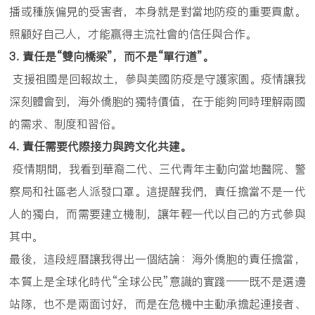
播或種族偏見的受害者，本身就是對當地防疫的重要貢獻。
照顧好自己人，才能赢得主流社會的信任與合作。
3.
責任是
“
雙向橋梁
”
，而不是
“
單行道
”
。
支援祖國是回報故土，參與美國防疫是守護家園。疫情讓我
深刻體會到，海外僑胞的獨特價值，在于能夠同時理解兩國
的需求、制度和習俗。
4.
責任需要代際接力與跨文化共建。
疫情期間，我看到華裔二代、三代青年主動向當地醫院、警
察局和社區老人派發口罩。這提醒我們，責任擔當不是一代
人的獨白，而需要建立機制，讓年輕一代以自己的方式參與
其中。
最後，這段經曆讓我得出一個結論：海外僑胞的責任擔當，
本質上是全球化時代“全球公民”意識的實踐——既不是選邊
站隊，也不是兩面讨好，而是在危機中主動承擔起連接者、