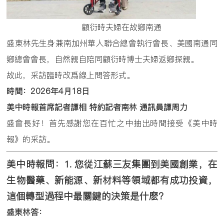
顧衍時夫婦在故鄉南通
盛東林先生身兼南加州華人聯合總會執行會長、美國南通同
鄉總會會長，自然親自陪同顧衍時博士夫婦返鄉探親。
故此，采訪臨時改爲線上問答形式。
時間：
2026
年
4
月
18
日
美中時報首席記者譚相
特約記者南林
通訊員譚周力
盛會長好！首先感謝您在百忙之中抽出時間接受《美中時
報》的采訪。
美中時報問：
1.
您從江蘇三友集團到美國創業，在
生物醫藥、新能源、新材料等領域都有成功投資，
這個轉型過程中最關鍵的決策是什麽？
盛東林答：