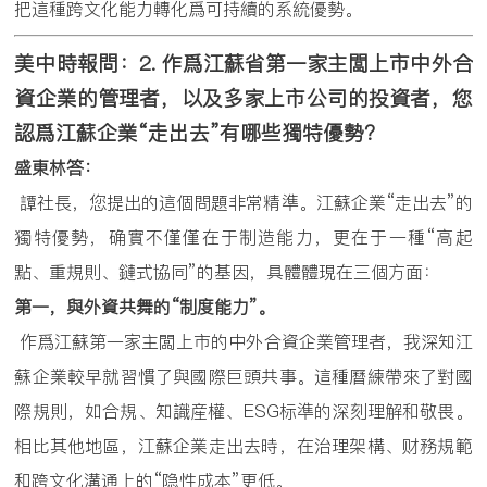
把這種跨文化能力轉化爲可持續的系統優勢。
美中時報問：
2.
作爲江蘇省第一家主闆上市中外合
資企業的管理者，以及多家上市公司的投資者，您
認爲江蘇企業
“
走出去
”
有哪些獨特優勢？
盛東林答：
譚社長，您提出的這個問題非常精準。江蘇企業“走出去”的
獨特優勢，确實不僅僅在于制造能力，更在于一種“高起
點、重規則、鏈式協同”的基因，具體體現在三個方面：
第一，與外資共舞的
“
制度能力
”
。
作爲江蘇第一家主闆上市的中外合資企業管理者，我深知江
蘇企業較早就習慣了與國際巨頭共事。這種曆練帶來了對國
際規則，如合規、知識産權、ESG标準的深刻理解和敬畏。
相比其他地區，江蘇企業走出去時，在治理架構、财務規範
和跨文化溝通上的“隐性成本”更低。