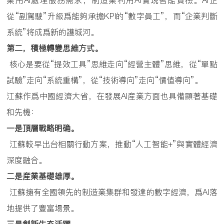
業用AI處理服務需求，制造業利用AI實現智能質檢。AI正
從“副駕駛”升級爲能夠承擔KPI的“數字員工”，而“企業判斷
系統”将成爲新的護城河。
第二，積極轉變思維方式。
核心是要從“提效工具”思維走向“經營主體”思維，從“單點
試驗”走向“系統重構”，從“技術導向”走向“價值導向”。
江蘇作爲中國經濟大省，在發展AI産業方面也具備顯著基礎
和先機：
一是頂層戰略明确。
江蘇較早出台相關行動方案，推動“人工智能+”與實體經濟
深度融合。
二是産業基礎雄厚。
江蘇擁有全國領先的制造業集群和發達的數字經濟，爲AI落
地提供了豐富場景。