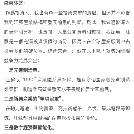
盛東林答：
作爲投資人，我也有過一些投資失敗的經曆，但這并不影響
我對江蘇産業結構和發展前景的判斷。爲此，我做過較深入
的研究和分析，也查閱了大量公開資料和數據。我認爲，江
蘇是一個充滿投資價值的省份，因爲它在全球産業版圖中占
據着多個關鍵位置。綜合來看，江蘇在以下幾大領域的國際
競争力尤爲突出：
一是先進制造業。
江蘇以“1650”産業體系爲骨幹，擁有多個國家級先進制造
業集群，制造業高質量發展水平長期位居全國前列。
二是新興産業的
“
單項冠軍
”
。
在動力電池、生物醫藥、高技術船舶、光伏、集成電路等領
域，江蘇都具備很強的産業規模和競争優勢。
三是數字經濟與智能化。