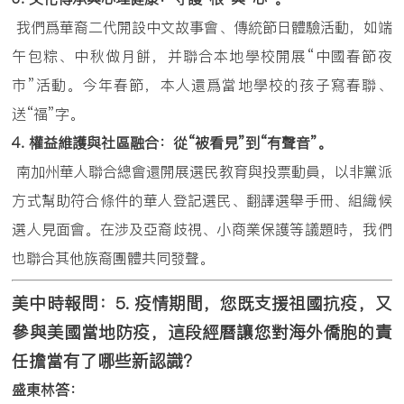
我們爲華裔二代開設中文故事會、傳統節日體驗活動，如端
午包粽、中秋做月餅，并聯合本地學校開展“中國春節夜
市”活動。今年春節，本人還爲當地學校的孩子寫春聯、
送“福”字。
4.
權益維護與社區融合：從
“
被看見
”
到
“
有聲音
”
。
南加州華人聯合總會還開展選民教育與投票動員，以非黨派
方式幫助符合條件的華人登記選民、翻譯選舉手冊、組織候
選人見面會。在涉及亞裔歧視、小商業保護等議題時，我們
也聯合其他族裔團體共同發聲。
美中時報問：
5.
疫情期間，您既支援祖國抗疫，又
參與美國當地防疫，這段經曆讓您對海外僑胞的責
任擔當有了哪些新認識？
盛東林答：