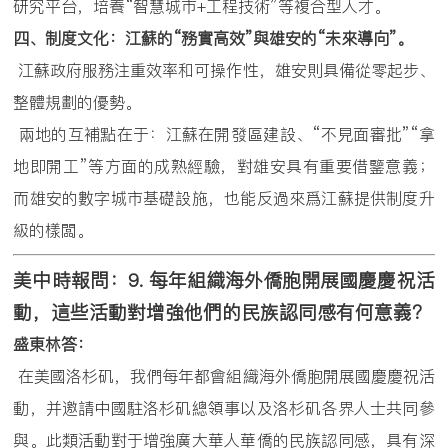
研究平台，培養“智慧城市+工程技術”等複合型人才。
四、制度文化：江蘇的
“
務實高效
”
與雄安的
“
未來導向
”
。
江蘇政府服務注重效率和可操作性，雄安則具備從零起步、
整體規劃的優勢。
兩地的互補點在于：江蘇在開發區建設、“不見面審批”“拿
地即開工”等方面的成熟經驗，對雄安具有重要借鑒意義；
而雄安的數字城市基礎設施，也能反過來爲江蘇提供制度升
級的樣闆。
美中時報問：
9.
每年組織海外僑胞開展國慶慶祝活
動，這些活動對增強他們的民族認同感有何意義？
盛東林答：
在美國洛杉矶，我們每年都會組織海外僑胞開展國慶慶祝活
動，并邀請中國駐洛杉矶總領事以及洛杉矶各界人士共同參
與。此類活動對于增強廣大華人華僑的民族認同感，具有深