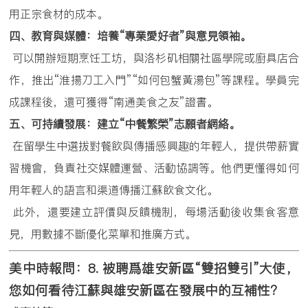
用正宗食材的成本。
四、教育與媒體：培養
“
專業愛好者
”
與意見領袖。
可以開辦短期烹饪工坊，與洛杉矶相關社區學院或廚具店合
作，推出“淮揚刀工入門”“如何包蟹黃湯包”等課程。學員完
成課程後，還可獲得“南通美食之友”證書。
五、可持續發展：建立
“
中餐繁榮
”
志願者網絡。
在留學生中選拔對餐飲與傳播感興趣的年輕人，提供帶薪實
習機會，負責社交媒體運營、活動協調等。他們更懂得如何
用年輕人的語言和渠道傳播江蘇飲食文化。
此外，還要建立評價與反饋機制，每場活動後收集食客意
見，用數據不斷優化菜單和推廣方式。
美中時報問：
8.
被聘爲雄安新區
“
雙招雙引
”
大使，
您如何看待江蘇與雄安新區在發展中的互補性？