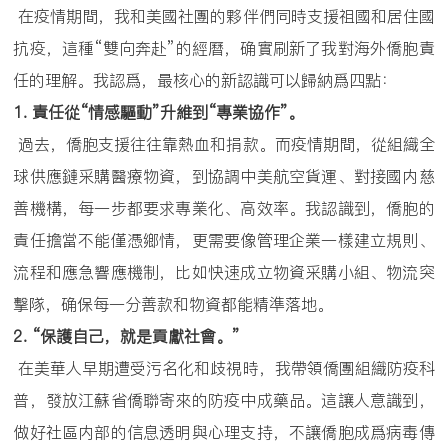
在疫情期間，我和美國社團的夥伴們同時支援祖國和居住國
抗疫，這種“雙向奔赴”的經曆，确實刷新了我對海外僑胞責
任的理解。我認爲，最核心的新認識可以歸納爲四點：
1.
責任從
“
情感驅動
”
升維到
“
專業協作
”
。
過去，僑胞支援往往靠熱血和捐款。而疫情期間，從組織全
球供應鏈采購醫療物資，到協調中美航空貨運、對接國内慈
善機構，每一步都要求專業化、高效率。我認識到，僑胞的
責任擔當不能僅憑鄉情，更需要像管理企業一樣建立規則、
流程和應急響應機制，比如快速成立物資采購小組、物流突
擊隊，确保每一分善款和物資都能精準落地。
2. “
保護自己，就是貢獻社會。
”
在美華人早期遭受污名化和歧視時，我帶領僑團組織防疫科
普，發放江蘇省僑聯寄來的防疫中成藥品。這讓人意識到，
做好社區内部的信息透明與心理支持，不讓僑胞成爲病毒傳