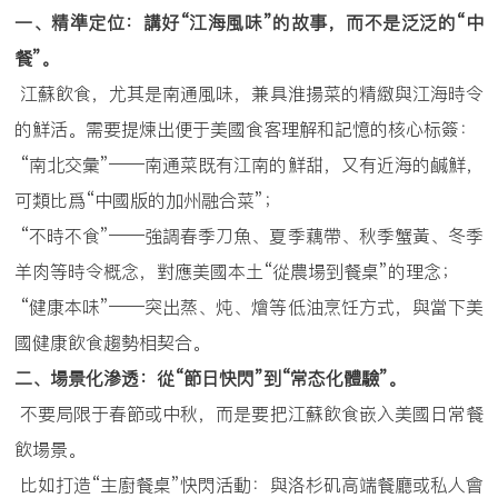
一、精準定位：講好
“
江海風味
”
的故事，而不是泛泛的
“
中
餐
”
。
江蘇飲食，尤其是南通風味，兼具淮揚菜的精緻與江海時令
的鮮活。需要提煉出便于美國食客理解和記憶的核心标簽：
“南北交彙”——南通菜既有江南的鮮甜，又有近海的鹹鮮，
可類比爲“中國版的加州融合菜”；
“不時不食”——強調春季刀魚、夏季藕帶、秋季蟹黃、冬季
羊肉等時令概念，對應美國本土“從農場到餐桌”的理念；
“健康本味”——突出蒸、炖、燴等低油烹饪方式，與當下美
國健康飲食趨勢相契合。
二、場景化滲透：從
“
節日快閃
”
到
“
常态化體驗
”
。
不要局限于春節或中秋，而是要把江蘇飲食嵌入美國日常餐
飲場景。
比如打造“主廚餐桌”快閃活動：與洛杉矶高端餐廳或私人會