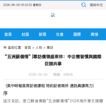
简体中文
2026-08-09 05:20:33 星期日
首頁
封面
新質
社會
國際
輿情
當前位置：
首頁
>
人物
>
專訪
“五洲蘇僑情” |專訪僑領盛東林：中企需習慣與國際
巨頭共事
2026-04-24
閱讀：
49836
（美中時報首席記者譚相 特約記者南林 通訊員譚周力）
序
這次采訪，是江蘇省僑聯“五洲蘇僑情”2026海外華文媒體