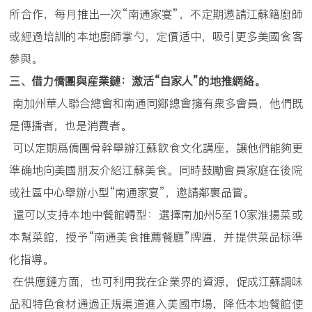
所合作，每月推出一次“南通家宴”，不定期邀請江蘇籍廚師
或經過培訓的本地廚師掌勺，定價适中，吸引更多美國食客
參與。
三、借力僑團與産業鏈：激活
“
自家人
”
的地推網絡。
南加州華人聯合總會和南通同鄉總會擁有衆多會員，他們既
是傳播者，也是消費者。
可以定期爲僑團骨幹舉辦江蘇飲食文化講座，讓他們能夠更
準确地向美國朋友介紹江蘇美食。同時鼓勵會員家庭在後院
或社區中心舉辦小型“南通家宴”，邀請鄰裏品嘗。
還可以支持本地中餐館轉型：選擇南加州5至10家淮揚菜或
本幫菜館，授予“南通美食推薦餐廳”牌匾，并提供菜品标準
化指導。
在供應鏈方面，也可利用我在企業界的資源，促成江蘇調味
品和特色食材通過正規渠道進入美國市場，降低本地餐館使