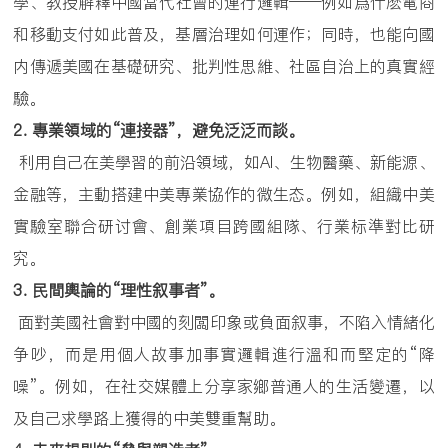
學、教授解釋中國當代社會的運行邏輯——例如爲什麽電商
和移動支付如此普及，基層治理如何運作；同時，也能向國
内傳遞美國在基礎研究、批判性思維、社區自治上的真實經
驗。
2.
專業領域的
“
連接器
”
，避免泛泛而談。
利用自己在美學習的前沿領域，如AI、生物醫藥、新能源、
金融等，主動搭建中美專業協作的微生态。例如，組織中美
實驗室聯合研讨會、創業項目跨國組隊、行業标準對比研
究。
3.
民間輿論的
“
理性叙事者
”
。
面對美國社會對中國的刻闆印象或負面叙事，不陷入情緒化
争吵，而是用個人故事加事實邏輯進行溫和而堅定的“降
噪”。例如，在社交媒體上分享家鄉普通人的生活變遷，以
及自己求學路上獲得的中美雙重幫助。