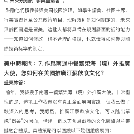
4.
未來規則的
“
參與塑造者
”
。
鼓勵他們積極參與美國校園治理，如學生議會、社團主席、
行業實習甚至公共政策項目，理解規則是如何制定的。未來
無論回國還是留美，這批人都将具備在規則層面對話的能力
——知道如何修改一條不合理的校規，也就懂得如何參與國
際技術标準的制定。
美中時報問：
7.
作爲南通中餐繁榮海（境）外推廣
大使，您如何在美國推廣江蘇飲食文化？
盛東林答：
前年，我被授予南通中餐繁榮海（境）外推廣大使。非常慚
愧的是，這項工作我還沒有真正全面展開實踐，但我已做了
較深入的思考。我認爲，推廣江蘇飲食文化，可以跳出單
純“做菜”的層面，構建一個以美食爲載體的文化體驗與産業
鏈融合體系。具體策略可以圍繞以下幾個維度展開：