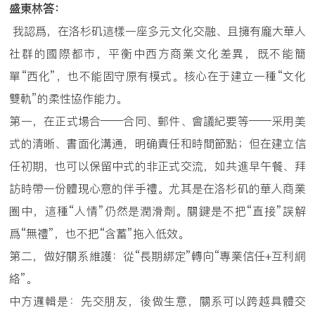
盛東林答：
我認爲，在洛杉矶這樣一座多元文化交融、且擁有龐大華人
社群的國際都市，平衡中西方商業文化差異，既不能簡
單“西化”，也不能固守原有模式。核心在于建立一種“文化
雙軌”的柔性協作能力。
第一，在正式場合——合同、郵件、會議紀要等——采用美
式的清晰、書面化溝通，明确責任和時間節點；但在建立信
任初期，也可以保留中式的非正式交流，如共進早午餐、拜
訪時帶一份體現心意的伴手禮。尤其是在洛杉矶的華人商業
圈中，這種“人情”仍然是潤滑劑。關鍵是不把“直接”誤解
爲“無禮”，也不把“含蓄”拖入低效。
第二，做好關系維護：從“長期綁定”轉向“專業信任+互利網
絡”。
中方邏輯是：先交朋友，後做生意，關系可以跨越具體交