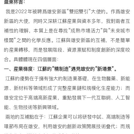
盛東林答：
我是2022年被聘爲雄安新區“雙招雙引”大使的。作爲雄安
新區的大使，同時又深耕江蘇産業與資本多年，我對兩者互
補性的理解，本質上是在尋找“成熟市場活力”與“未來城市
樣闆”之間的化學反應。江蘇與雄安新區的互補，不是簡單
的産業轉移，而是發展階段、資源禀賦和制度創新的深度咬
合。具體體現在四個層面：
一、産業梯度：江蘇的
“
精制造
”
遇見雄安的
“
新場景
”
。
江蘇的優勢在于擁有強大的制造業基礎，在生物醫藥、新能
源、新材料等領域形成了完整産業鏈和規模化生産能力；而
雄安定位于高端高新産業，重點發展下一代互聯網、人工智
能、生物技術等新興領域。
兩地的互補點在于：江蘇企業可以将研發中試、高端制造等
環節布局在雄安，利用雄安的創新政策開展技術叠代；而規