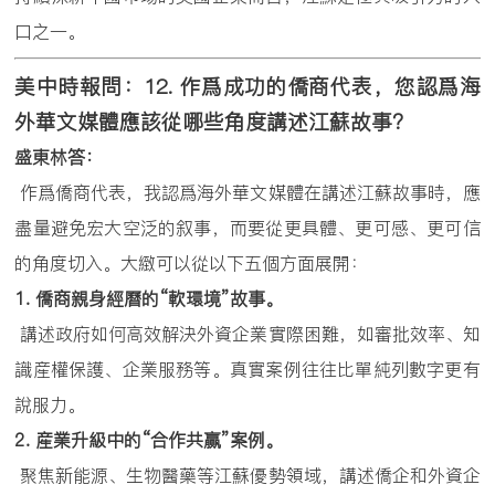
口之一。
美中時報問：
12.
作爲成功的僑商代表，您認爲海
外華文媒體應該從哪些角度講述江蘇故事？
盛東林答：
作爲僑商代表，我認爲海外華文媒體在講述江蘇故事時，應
盡量避免宏大空泛的叙事，而要從更具體、更可感、更可信
的角度切入。大緻可以從以下五個方面展開：
1.
僑商親身經曆的
“
軟環境
”
故事。
講述政府如何高效解決外資企業實際困難，如審批效率、知
識産權保護、企業服務等。真實案例往往比單純列數字更有
說服力。
2.
産業升級中的
“
合作共赢
”
案例。
聚焦新能源、生物醫藥等江蘇優勢領域，講述僑企和外資企