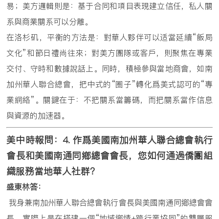
易；美方邏輯則是：基于合同和項目表現建立信任，私人關
系與商業關系可以分離。
在洛杉矶，平衡的方法是：對華人夥伴可以适當延續“飯局
文化”和節日禮尚往來；對美方團隊或客戶，則聚焦在專業
交付、守時和數據說話上。同時，積極參與當地商會，如南
加州華人聯合總會，把中式的“圈子”轉化爲美式認可的“專
業網絡”。關鍵在于：不把關系當籌碼，而把關系當作信息
與資源的加速器。
美中時報問：
4.
作爲美國南加州華人聯合總會執行
會長和美國南通同鄉總會會長，您如何通過僑團組
織服務當地華人社群？
盛東林答：
我身兼南加州華人聯合總會執行會長與美國南通同鄉總會會
長，實際上是在搭建一個“地域鄉情+跨行業協同”的雙層服