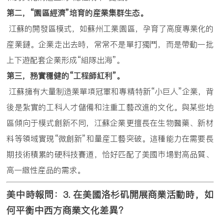
第二，
“
園區經濟
”
培育的産業集群生态。
江蘇的開發區模式，如蘇州工業園區，孕育了高度專業化的
産業鏈。企業走出去時，常常不是單打獨鬥，而是帶動一批
上下遊配套企業形成“組隊出海”。
第三，務實穩健的
“
工程師紅利
”
。
江蘇擁有大量制造業單項冠軍和專精特新“小巨人”企業，背
後是紮實的工科人才儲備和注重工藝改進的文化。與某些地
區傾向于模式創新不同，江蘇企業更擅長在生物醫藥、新材
料等領域實現“微創新”和量産工藝突破。這種能力在需要長
期技術積累的硬科技賽道，恰好匹配了美國市場對高品質、
高一緻性産品的需求。
美中時報問：
3.
在美國洛杉矶開展商業活動時，如
何平衡中西方商業文化差異？