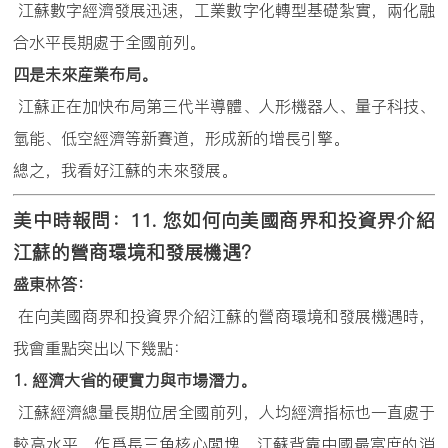
江蘇數字經濟發展迅速，工業數字化轉型基礎紮實，兩化融
合水平長期處于全國前列。
四是未來産業布局。
江蘇正在加快布局第三代半導體、人形機器人、量子科技、
氫能、低空經濟等新賽道，形成新的增長引擎。
總之，我看好江蘇的未來發展。
美中時報問：
11.
您如何向美國商界和投資界介紹
江蘇的營商環境和發展機遇？
盛東林答：
在向美國商界和投資界介紹江蘇的營商環境和發展機遇時，
我會重點突出以下幾點：
1.
經濟大省的硬實力與市場潛力。
江蘇經濟總量長期位居全國前列，人均經濟指标也一直處于
較高水平。作爲長三角核心闆塊，江蘇背靠中國最富庶的消