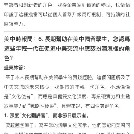
守護者和創新者的角色。我從企業家到僑領的轉型，也恰恰
印證了這種擔當可以從個人善舉升級爲可複制、可持續的社
區領導力。
美中時報問：
6.
長期幫助在美中國留學生，您認爲
這些年輕一代在促進中美交流中應該扮演怎樣的角
色？
盛東林答：
基于本人長期幫助在美留學生的實踐經驗，這個問題觸及了
中美交流的未來核心。我期待的年輕一代角色，不應僅僅
是“文化使者”，而應是具備雙文化深度、專業硬實力和主動
叙事能力的“戰略性橋梁”。具體來說，有四個關鍵角色：
1.
深度
“
文化翻譯官
”
，而非節日展示者。
要超越包餃子、寫春聯的淺層文化展示。他們應能向美國同