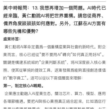
美中時報問：
13.
我想再增加一個問題。
AI
時代已
經來臨，黃仁勳說
AI
将把世界重構。請您從商界、
僑界角度談談該如何應對。另外，江蘇在
AI
方面有
哪些先機和優勢？
盛東林答：
黃仁勳将AI革命定義爲一個重構産業與社會的新時代。對企
業而言，核心已經從“要不要用AI”轉向“如何真正用好AI”。
關鍵是構建系統級的“企業判斷系統”，将AI深度嵌入核心業
務，使其從單純的提效工具，逐漸發展爲能夠直接創造價值
的“數字員工”。這可以從以下兩個層面來理解：
第一，制定核心
AI
戰略。
企業應主動融入AI産業生态，關注芯片、算力、模型、應用
各環節機遇。要把AI與核心業務真正結合起來，比如酒店行