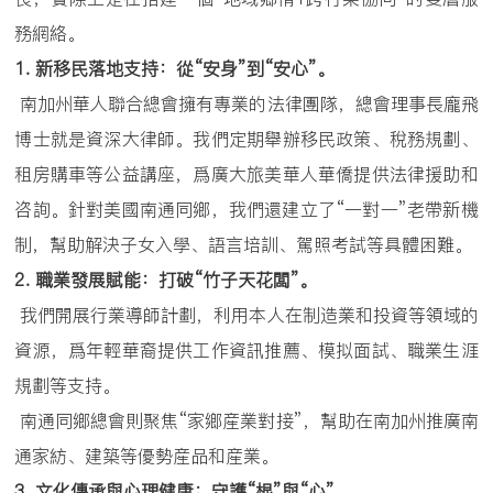
務網絡。
1.
新移民落地支持：從
“
安身
”
到
“
安心
”
。
南加州華人聯合總會擁有專業的法律團隊，總會理事長龐飛
博士就是資深大律師。我們定期舉辦移民政策、稅務規劃、
租房購車等公益講座，爲廣大旅美華人華僑提供法律援助和
咨詢。針對美國南通同鄉，我們還建立了“一對一”老帶新機
制，幫助解決子女入學、語言培訓、駕照考試等具體困難。
2.
職業發展賦能：打破
“
竹子天花闆
”
。
我們開展行業導師計劃，利用本人在制造業和投資等領域的
資源，爲年輕華裔提供工作資訊推薦、模拟面試、職業生涯
規劃等支持。
南通同鄉總會則聚焦“家鄉産業對接”，幫助在南加州推廣南
通家紡、建築等優勢産品和産業。
3.
文化傳承與心理健康：守護
“
根
”
與
“
心
”
。