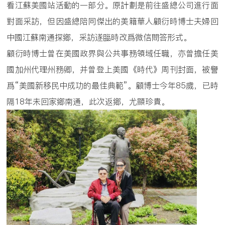
看江蘇美國站活動的一部分。原計劃是前往盛總公司進行面
對面采訪，但因盛總陪同傑出的美籍華人顧衍時博士夫婦回
中國江蘇南通探鄉，采訪遂臨時改爲微信問答形式。
顧衍時博士曾在美國政界與公共事務領域任職，亦曾擔任美
國加州代理州務卿，并曾登上美國《時代》周刊封面，被譽
爲“美國新移民中成功的最佳典範”。顧博士今年85歲，已時
隔18年未回家鄉南通，此次返鄉，尤顯珍貴。